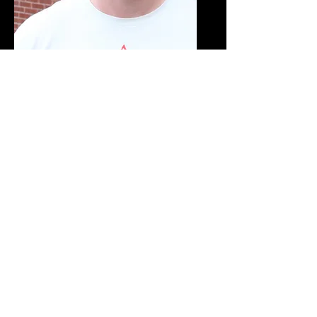
Cofondateur CQC
Ian Denault